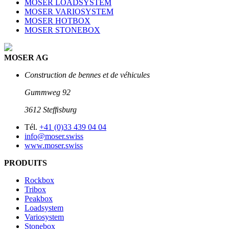
MOSER LOADSYSTEM
MOSER VARIOSYSTEM
MOSER HOTBOX
MOSER STONEBOX
MOSER AG
Construction de bennes et de véhicules
Gummweg 92
3612 Stefﬁsburg
Tél.
+41 (0)33 439 04 04
info@moser.swiss
www.moser.swiss
PRODUITS
Rockbox
Tribox
Peakbox
Loadsystem
Variosystem
Stonebox