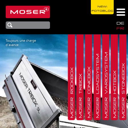
NEW:
FOTOBLOG
DE
FR
Toujours une charge
d'avance.
MOSER VARIOSYSTEM
MOSER LOADSYSTEM
MOSER STONEBOX
MOSER CONICBOX
MOSER ROCKBOX
MOSER HOTBOX
MOSER TRIBOX