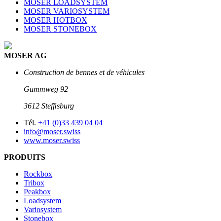
MOSER LOADSYSTEM
MOSER VARIOSYSTEM
MOSER HOTBOX
MOSER STONEBOX
MOSER AG
Construction de bennes et de véhicules
Gummweg 92
3612 Stefﬁsburg
Tél.
+41 (0)33 439 04 04
info@moser.swiss
www.moser.swiss
PRODUITS
Rockbox
Tribox
Peakbox
Loadsystem
Variosystem
Stonebox