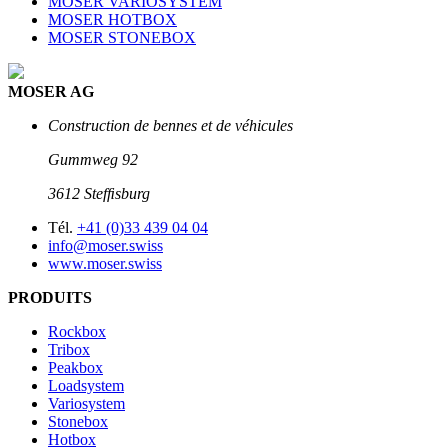
MOSER VARIOSYSTEM
MOSER HOTBOX
MOSER STONEBOX
MOSER AG
Construction de bennes et de véhicules
Gummweg 92
3612 Stefﬁsburg
Tél.
+41 (0)33 439 04 04
info@moser.swiss
www.moser.swiss
PRODUITS
Rockbox
Tribox
Peakbox
Loadsystem
Variosystem
Stonebox
Hotbox