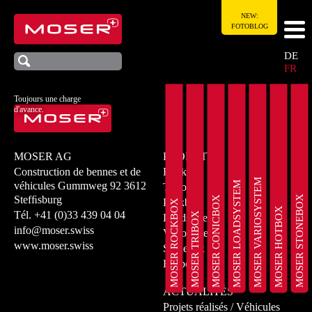
NEW:
FOTOBLOG
DE
FR
Toujours une charge
d'avance.
MOSER AG
PRODUITS
Construction de bennes et de
Rockbox
MOSER VARIOSYSTEM
MOSER LOADSYSTEM
véhicules
Gummweg 92
3612
Tribox
MOSER STONEBOX
Stefﬁsburg
MOSER CONICBOX
Peakbox
MOSER ROCKBOX
MOSER HOTBOX
Tél.
+41 (0)33 439 04 04
MOSER TRIBOX
Loadsystem
info@moser.swiss
Variosystem
www.moser.swiss
Stonebox
Hotbox
ACTUALITÉS
Projets réalisés / Véhicules