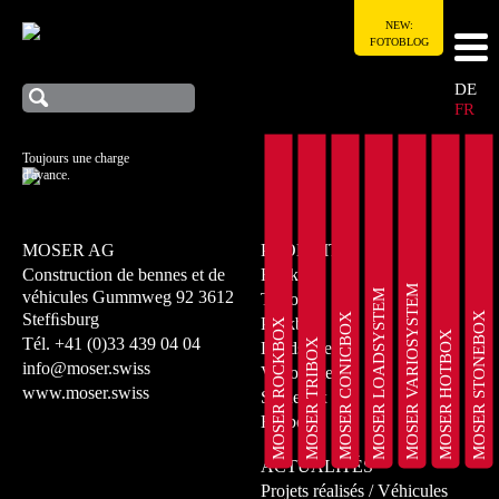
NEW:
FOTOBLOG
DE
FR
Toujours une charge
d'avance.
MOSER AG
PRODUITS
Construction de bennes et de
Rockbox
MOSER VARIOSYSTEM
MOSER LOADSYSTEM
véhicules
Gummweg 92
3612
Tribox
MOSER STONEBOX
Stefﬁsburg
MOSER CONICBOX
Peakbox
MOSER ROCKBOX
MOSER HOTBOX
Tél.
+41 (0)33 439 04 04
MOSER TRIBOX
Loadsystem
info@moser.swiss
Variosystem
www.moser.swiss
Stonebox
Hotbox
ACTUALITÉS
Projets réalisés / Véhicules