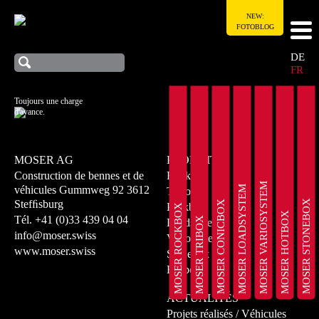
NEW:
FOTOBLOG
DE
FR
Toujours une charge
d'avance.
MOSER AG
PRODUITS
Construction de bennes et de
Rockbox
MOSER VARIOSYSTEM
MOSER LOADSYSTEM
véhicules
Gummweg 92
3612
Tribox
MOSER STONEBOX
Stefﬁsburg
MOSER CONICBOX
Peakbox
MOSER ROCKBOX
MOSER HOTBOX
Tél.
+41 (0)33 439 04 04
MOSER TRIBOX
Loadsystem
info@moser.swiss
Variosystem
www.moser.swiss
Stonebox
Hotbox
ACTUALITÉS
Projets réalisés / Véhicules