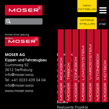
NEW:
FOTOBLOG
DE
OFFENE
FR
STELLEN
Immer eine Ladung
voraus.
MOSER VARIOSYSTEM
MOSER LOADSYSTEM
MOSER AG
PRODUKTE
MOSER STONEBOX
MOSER CONICBOX
MOSER ROCKBOX
Kipper- und Fahrzeugbau
ROCKBOX
MOSER HOTBOX
MOSER TRIBOX
Gummweg 92
TRIBOX
3612 Steffisburg
CONICBOX
info@moser.swiss
LOADSYSTEM
Tel.
+41 (0)33 439 04 04
VARIOSYSTEM
info@moser.swiss
STONEBOX
www.moser.swiss
HOTBOX
NEWS
Realisierte Projekte