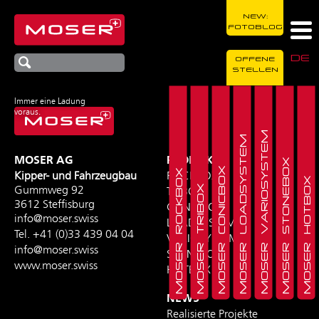
NEW:
FOTOBLOG
DE
OFFENE
STELLEN
Immer eine Ladung
voraus.
MOSER VARIOSYSTEM
MOSER LOADSYSTEM
MOSER AG
PRODUKTE
MOSER STONEBOX
MOSER CONICBOX
MOSER ROCKBOX
Kipper- und Fahrzeugbau
ROCKBOX
MOSER HOTBOX
MOSER TRIBOX
Gummweg 92
TRIBOX
3612 Steffisburg
CONICBOX
info@moser.swiss
LOADSYSTEM
Tel.
+41 (0)33 439 04 04
VARIOSYSTEM
info@moser.swiss
STONEBOX
www.moser.swiss
HOTBOX
NEWS
Realisierte Projekte