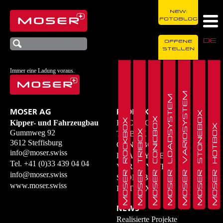
NEW:
FOTOBLOG
DE
OFFENE
STELLEN
Immer eine Ladung voraus.
MOSER VARIOSYSTEM
MOSER LOADSYSTEM
MOSER AG
PRODUKTE
MOSER STONEBOX
MOSER CONICBOX
MOSER ROCKBOX
Kipper- und Fahrzeugbau
ROCKBOX
MOSER HOTBOX
MOSER TRIBOX
Gummweg 92
TRIBOX
3612 Steffisburg
CONICBOX
info@moser.swiss
LOADSYSTEM
Tel.
+41 (0)33 439 04 04
VARIOSYSTEM
info@moser.swiss
STONEBOX
www.moser.swiss
HOTBOX
NEWS
Realisierte Projekte