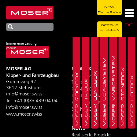
NEW:
FOTOBLOG
DE
OFFENE
STELLEN
Immer eine Ladung
voraus.
MOSER VARIOSYSTEM
MOSER LOADSYSTEM
MOSER AG
PRODUKTE
MOSER STONEBOX
MOSER CONICBOX
MOSER ROCKBOX
Kipper- und Fahrzeugbau
ROCKBOX
MOSER HOTBOX
MOSER TRIBOX
Gummweg 92
TRIBOX
3612 Steffisburg
CONICBOX
info@moser.swiss
LOADSYSTEM
Tel.
+41 (0)33 439 04 04
VARIOSYSTEM
info@moser.swiss
STONEBOX
www.moser.swiss
HOTBOX
NEWS
Realisierte Projekte