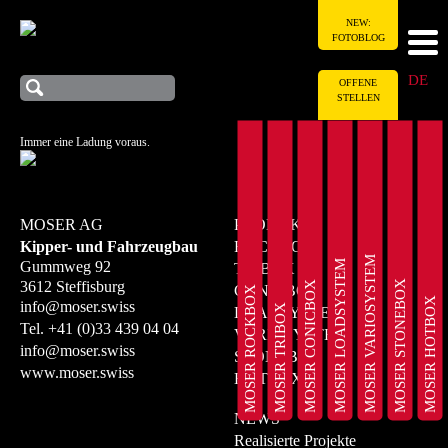
NEW:
FOTOBLOG
DE
OFFENE
STELLEN
Immer eine Ladung voraus.
MOSER AG
PRODUKTE
Kipper- und Fahrzeugbau
ROCKBOX
MOSER VARIOSYSTEM
MOSER LOADSYSTEM
Gummweg 92
TRIBOX
MOSER STONEBOX
3612 Steffisburg
MOSER CONICBOX
CONICBOX
MOSER ROCKBOX
MOSER HOTBOX
info@moser.swiss
MOSER TRIBOX
LOADSYSTEM
Tel.
+41 (0)33 439 04 04
VARIOSYSTEM
info@moser.swiss
STONEBOX
www.moser.swiss
HOTBOX
NEWS
Realisierte Projekte