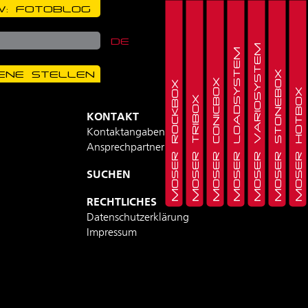
: FOTOBLOG
DE
MOSER VARIOSYSTEM
MOSER LOADSYSTEM
ENE STELLEN
MOSER STONEBOX
MOSER CONICBOX
MOSER ROCKBOX
MOSER HOTBOX
MOSER TRIBOX
KONTAKT
Kontaktangaben
Ansprechpartner
SUCHEN
RECHTLICHES
Datenschutzerklärung
Impressum