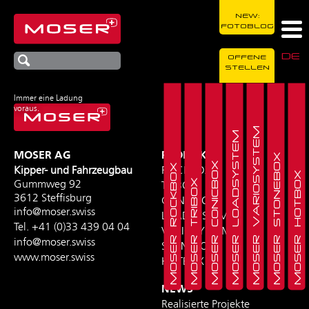
NEW:
FOTOBLOG
DE
OFFENE
STELLEN
Immer eine Ladung
voraus.
MOSER VARIOSYSTEM
MOSER LOADSYSTEM
MOSER AG
PRODUKTE
MOSER STONEBOX
MOSER CONICBOX
MOSER ROCKBOX
Kipper- und Fahrzeugbau
ROCKBOX
MOSER HOTBOX
MOSER TRIBOX
Gummweg 92
TRIBOX
3612 Steffisburg
CONICBOX
info@moser.swiss
LOADSYSTEM
Tel.
+41 (0)33 439 04 04
VARIOSYSTEM
info@moser.swiss
STONEBOX
www.moser.swiss
HOTBOX
NEWS
Realisierte Projekte