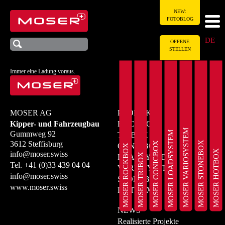
NEW:
FOTOBLOG
DE
OFFENE
STELLEN
Immer eine Ladung voraus.
MOSER AG
PRODUKTE
Kipper- und Fahrzeugbau
ROCKBOX
MOSER VARIOSYSTEM
MOSER LOADSYSTEM
Gummweg 92
TRIBOX
MOSER STONEBOX
3612 Steffisburg
MOSER CONICBOX
CONICBOX
MOSER ROCKBOX
MOSER HOTBOX
info@moser.swiss
MOSER TRIBOX
LOADSYSTEM
Tel.
+41 (0)33 439 04 04
VARIOSYSTEM
info@moser.swiss
STONEBOX
www.moser.swiss
HOTBOX
NEWS
Realisierte Projekte