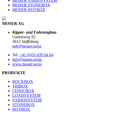
MOSER VARIOSYSTEM
MOSER STONEBOX
MOSER HOTBOX
MOSER AG
Kipper- und Fahrzeugbau
Gummweg 92
3612 Steffisburg
info@moser.swiss
Tel.
+41 (0)33 439 04 04
info@moser.swiss
www.moser.swiss
PRODUKTE
ROCKBOX
TRIBOX
CONICBOX
LOADSYSTEM
VARIOSYSTEM
STONEBOX
HOTBOX