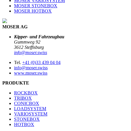
MOSER VARIOSYSTEM
MOSER STONEBOX
MOSER HOTBOX
MOSER AG
Kipper- und Fahrzeugbau
Gummweg 92
3612 Steffisburg
info@moser.swiss
Tel.
+41 (0)33 439 04 04
info@moser.swiss
www.moser.swiss
PRODUKTE
ROCKBOX
TRIBOX
CONICBOX
LOADSYSTEM
VARIOSYSTEM
STONEBOX
HOTBOX