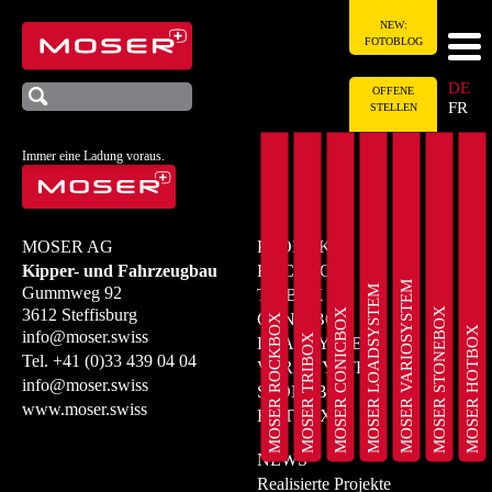
NEW:
FOTOBLOG
DE
OFFENE
FR
STELLEN
Immer eine Ladung voraus.
MOSER AG
PRODUKTE
Kipper- und Fahrzeugbau
ROCKBOX
MOSER VARIOSYSTEM
MOSER LOADSYSTEM
Gummweg 92
TRIBOX
MOSER STONEBOX
3612 Steffisburg
MOSER CONICBOX
CONICBOX
MOSER ROCKBOX
MOSER HOTBOX
info@moser.swiss
MOSER TRIBOX
LOADSYSTEM
Tel.
+41 (0)33 439 04 04
VARIOSYSTEM
info@moser.swiss
STONEBOX
www.moser.swiss
HOTBOX
NEWS
Realisierte Projekte