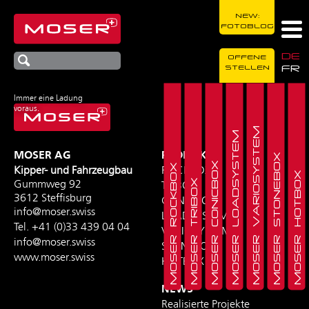
NEW:
FOTOBLOG
DE
OFFENE
FR
STELLEN
Immer eine Ladung
voraus.
MOSER VARIOSYSTEM
MOSER LOADSYSTEM
MOSER AG
PRODUKTE
MOSER STONEBOX
MOSER CONICBOX
MOSER ROCKBOX
Kipper- und Fahrzeugbau
ROCKBOX
MOSER HOTBOX
MOSER TRIBOX
Gummweg 92
TRIBOX
3612 Steffisburg
CONICBOX
info@moser.swiss
LOADSYSTEM
Tel.
+41 (0)33 439 04 04
VARIOSYSTEM
info@moser.swiss
STONEBOX
www.moser.swiss
HOTBOX
NEWS
Realisierte Projekte