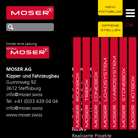
NEW:
FOTOBLOG
DE
OFFENE
STELLEN
Immer eine Ladung
voraus.
MOSER VARIOSYSTEM
MOSER LOADSYSTEM
MOSER AG
PRODUKTE
MOSER STONEBOX
MOSER CONICBOX
MOSER ROCKBOX
Kipper- und Fahrzeugbau
ROCKBOX
MOSER HOTBOX
MOSER TRIBOX
Gummweg 92
TRIBOX
3612 Steffisburg
CONICBOX
info@moser.swiss
LOADSYSTEM
Tel.
+41 (0)33 439 04 04
VARIOSYSTEM
info@moser.swiss
STONEBOX
www.moser.swiss
HOTBOX
NEWS
Realisierte Projekte