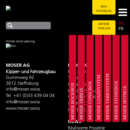
NEW:
FOTOBLOG
DE
OFFENE
FR
STELLEN
Immer eine Ladung
voraus.
MOSER AG
PRODUKTE
Kipper- und Fahrzeugbau
ROCKBOX
MOSER VARIOSYSTEM
MOSER LOADSYSTEM
Gummweg 92
TRIBOX
MOSER STONEBOX
MOSER CONICBOX
3612 Steffisburg
CONICBOX
MOSER ROCKBOX
MOSER HOTBOX
info@moser.swiss
MOSER TRIBOX
LOADSYSTEM
Tel.
+41 (0)33 439 04 04
VARIOSYSTEM
info@moser.swiss
STONEBOX
www.moser.swiss
HOTBOX
NEWS
Realisierte Projekte